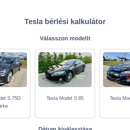
Tesla bérlési kalkulátor
Válasszon modellt
del S 75D
Tesla Model S 85
Tesla Mo
ürke
Dátum kiválasztása