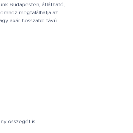
nk Budapesten, átlátható,
alomhoz megtalálhatja az
 vagy akár hosszabb távú
ny összegét is.