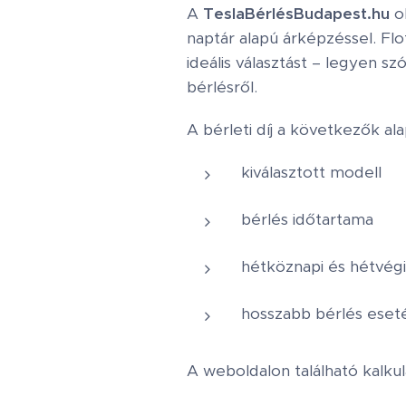
A
TeslaBérlésBudapest.hu
ol
naptár alapú árképzéssel. Fl
ideális választást – legyen sz
bérlésről.
A bérleti díj a következők ala
kiválasztott modell
bérlés időtartama
hétköznapi és hétvég
hosszabb bérlés ese
A weboldalon található kalku