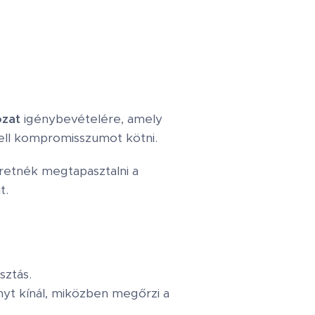
ózat
igénybevételére, amely
kell kompromisszumot kötni.
retnék megtapasztalni a
t.
sztás.
yt kínál, miközben megőrzi a