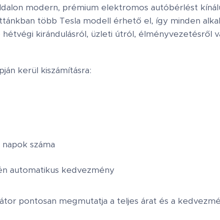
dalon modern, prémium elektromos autóbérlést kínálu
ottánkban több Tesla modell érhető el, így minden alk
ó hétvégi kirándulásról, üzleti útról, élményvezetésről
pján kerül kiszámításra:
i napok száma
tén automatikus kedvezmény
látor pontosan megmutatja a teljes árat és a kedvezmé