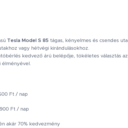
ású
Tesla Model S 85
tágas, kényelmes és csendes utazás
 utakhoz vagy hétvégi kirándulásokhoz.
tóbérlés kedvező árú belépője, tökéletes választás a
i élményével.
500 Ft / nap
900 Ft / nap
tén akár 70% kedvezmény