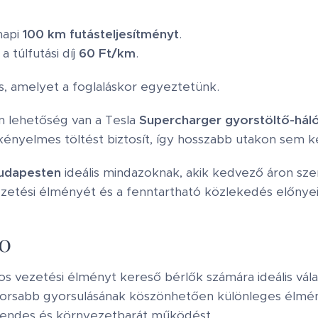
napi
100 km futásteljesítményt
.
a túlfutási díj
60 Ft/km
.
, amelyet a foglaláskor egyeztetünk.
n lehetőség van a Tesla
Supercharger gyorstöltő-hál
 kényelmes töltést biztosít, így hosszabb utakon sem 
Budapesten
ideális mindazoknak, akik kedvező áron sze
zetési élményét és a fenntartható közlekedés előnyei
90
os vezetési élményt kereső bérlők számára ideális vála
yorsabb gyorsulásának köszönhetően különleges élmén
sendes és környezetbarát működést.