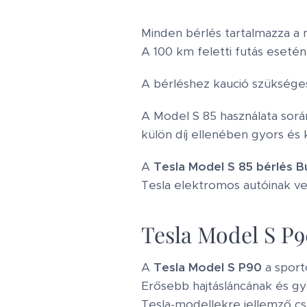
Minden bérlés tartalmazza a 
A 100 km feletti futás esetén 
A bérléshez kaució szükséges
A Model S 85 használata sorá
külön díj ellenében gyors és
A
Tesla Model S 85 bérlés 
Tesla elektromos autóinak ve
Tesla Model S P
A
Tesla Model S P90
a sport
Erősebb hajtásláncának és g
Tesla-modellekre jellemző c