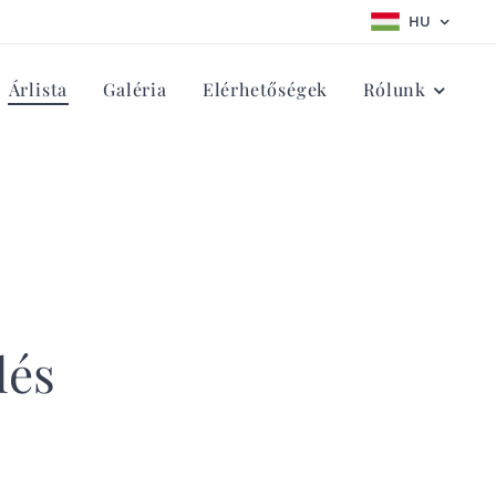
HU
Árlista
Galéria
Elérhetőségek
Rólunk
lés