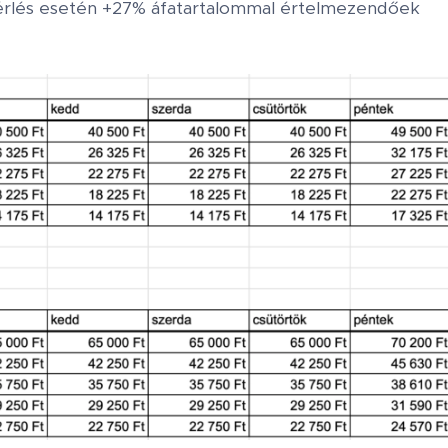
bérlés esetén +27% áfatartalommal értelmezendőek