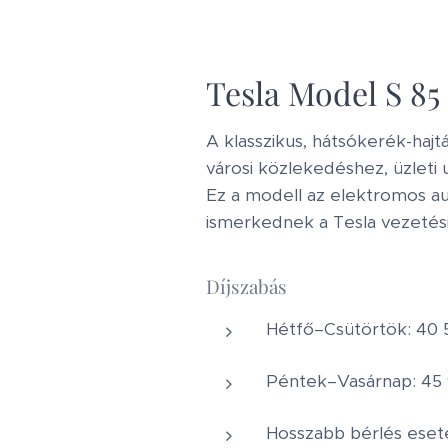
Tesla Model S 85
A klasszikus, hátsókerék-hajt
városi közlekedéshez, üzleti
Ez a modell az elektromos au
ismerkednek a Tesla vezetés
Díjszabás
Hétfő–Csütörtök: 40 
Péntek–Vasárnap: 45 
Hosszabb bérlés ese