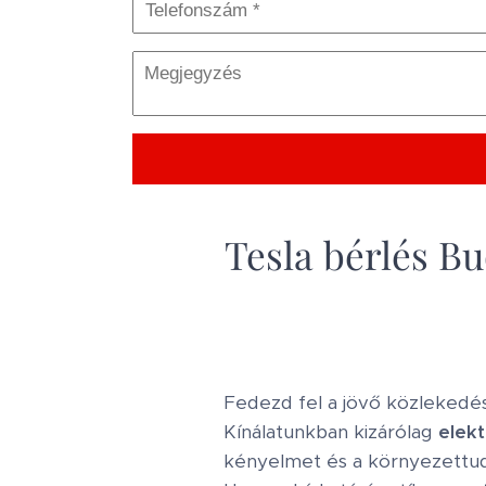
Tesla bérlés B
Fedezd fel a jövő közlekedé
Kínálatunkban kizárólag
elek
kényelmet és a környezettud