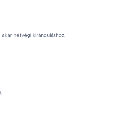
 akár hétvégi kiránduláshoz,
t