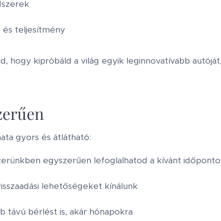
ndszerek
 és teljesítmény
, hogy kipróbáld a világ egyik leginnovatívabb autóját,
zerűen
ta gyors és átlátható:
szerünkben egyszerűen lefoglalhatod a kívánt időponto
visszaadási lehetőségeket kínálunk
 távú bérlést is, akár hónapokra