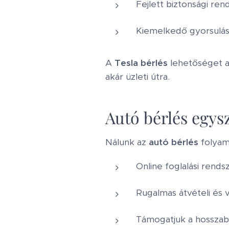
Fejlett biztonsági re
Kiemelkedő gyorsulás
A
Tesla bérlés
lehetőséget ad
akár üzleti útra.
Autó bérlés egys
Nálunk az
autó bérlés
folyama
Online foglalási rend
Rugalmas átvételi és 
Támogatjuk a hosszabb