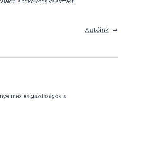
álod a tökéletes választást.
Autóink
yelmes és gazdaságos is.