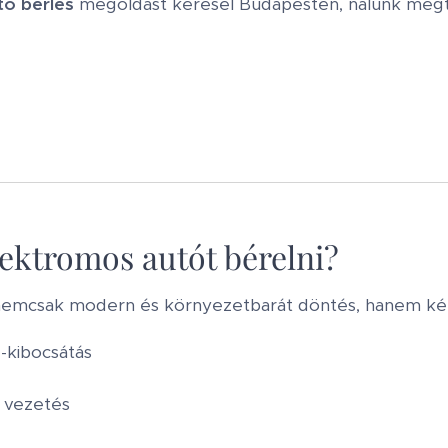
tó bérlés
megoldást keresel Budapesten, nálunk megtal
ektromos autót bérelni?
emcsak modern és környezetbarát döntés, hanem kén
g-kibocsátás
 vezetés