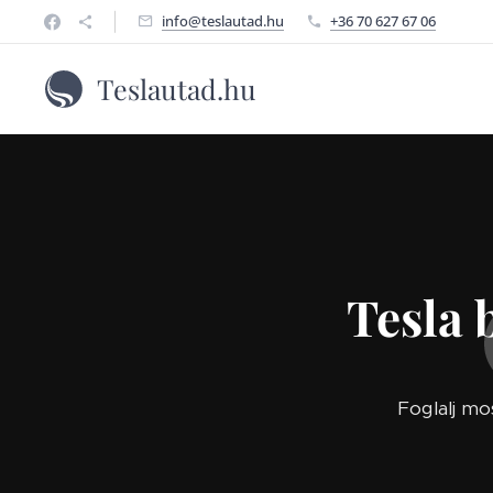
info@teslautad.hu
+36 70 627 67 06
Teslautad.hu
Tesla 
Foglalj mo