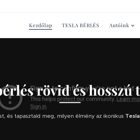
Kezdőlap
TESLA BÉRLÉS
Autóink
bérlés rövid és hosszú t
st, és tapasztald meg, milyen élmény az ikonikus
Tesla